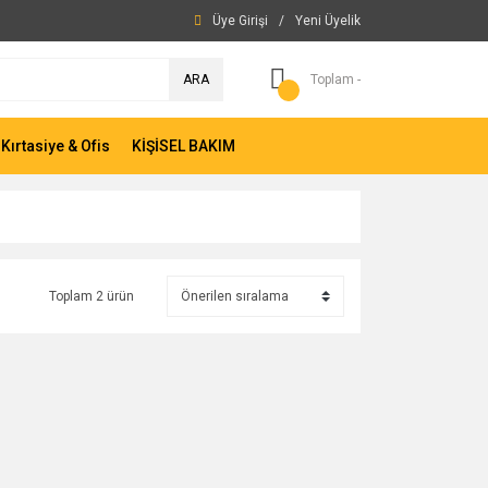
Üye Girişi
/
Yeni Üyelik
ARA
Toplam -
Kırtasiye & Ofis
KİŞİSEL BAKIM
Toplam 2 ürün