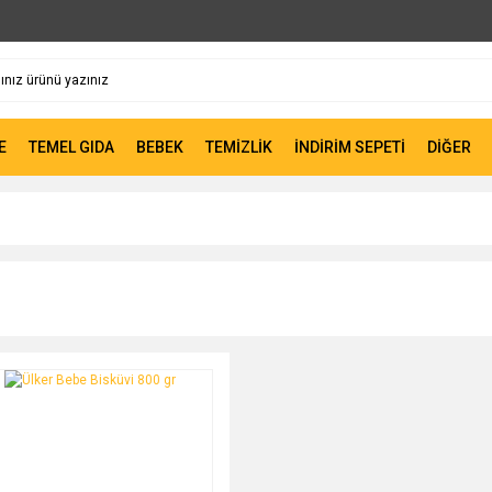
E
TEMEL GIDA
BEBEK
TEMİZLİK
İNDİRİM SEPETİ
DİĞER