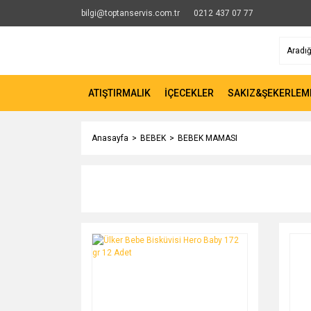
bilgi@toptanservis.com.tr
0212 437 07 77
ATIŞTIRMALIK
İÇECEKLER
SAKIZ&ŞEKERLEM
Anasayfa
BEBEK
BEBEK MAMASI