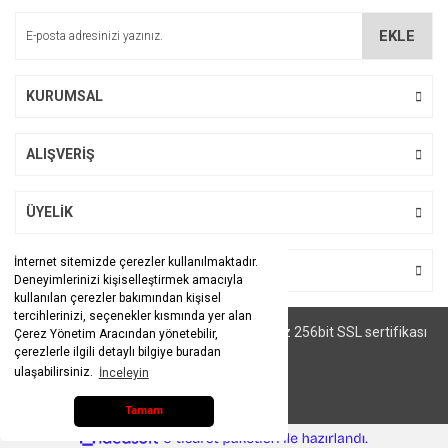
EKLE
KURUMSAL
ALIŞVERİŞ
ÜYELİK
İnternet sitemizde çerezler kullanılmaktadır.
BİZİ TAKİP EDİN
Deneyimlerinizi kişiselleştirmek amacıyla
kullanılan çerezler bakımından kişisel
tercihlerinizi, seçenekler kısmında yer alan
© Tüm hakları saklıdır. Kredi kartı bilgileriniz 256bit SSL sertifikası
Çerez Yönetim Aracından yönetebilir,
ile korunmaktadır.
çerezlerle ilgili detaylı bilgiye buradan
ulaşabilirsiniz.
İnceleyin
Tamam
ile
ideasoft
e-