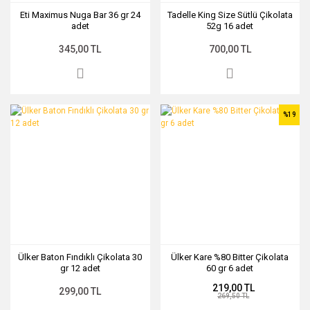
Eti Maximus Nuga Bar 36 gr 24
Tadelle King Size Sütlü Çikolata
adet
52g 16 adet
345,00 TL
700,00 TL
%19
Ülker Baton Fındıklı Çikolata 30
Ülker Kare %80 Bitter Çikolata
gr 12 adet
60 gr 6 adet
219,00 TL
299,00 TL
269,50 TL