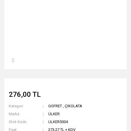
276,00 TL
Kategori
GOFRET
,
ÇİKOLATA
Marka
ÜLKER
Stok Kodu
ULKER5004
Fiyat
273,27 TL + KDV