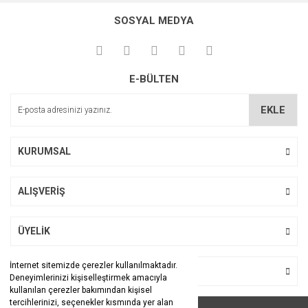
konularda yetersiz gördüğünüz noktaları öneri formunu
kullanarak tarafımıza iletebilirsiniz.
SOSYAL MEDYA
Görüş ve önerileriniz için teşekkür ederiz.
Çok sevilen bir ürün ailece severiz
Çok avantajli
Ürün resmi kalitesiz, bozuk veya görüntülenemiyor.
E-BÜLTEN
Ürün açıklamasında eksik bilgiler bulunuyor.
Aynur KANDUR | 13/03/2024
Ürün bilgilerinde hatalar bulunuyor.
EKLE
Ipek Karakuş
Ürün fiyatı diğer sitelerden daha pahalı.
Bu ürüne benzer farklı alternatifler olmalı.
Hem uygun fiyat hemde taze teşekkür ederim.özenli
KURUMSAL
çalışmanızdan dolayı...
İpek Karakuş | 25/02/2021
ALIŞVERİŞ
Yorum Yaz
Gönder
ÜYELİK
İnternet sitemizde çerezler kullanılmaktadır.
BİZİ TAKİP EDİN
Deneyimlerinizi kişiselleştirmek amacıyla
kullanılan çerezler bakımından kişisel
tercihlerinizi, seçenekler kısmında yer alan