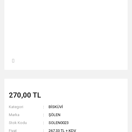
270,00 TL
Kategori
BİSKÜVİ
Marka
ŞÖLEN
Stok Kodu
SOLEN0023
Fiyat
267,33 TL + KDV