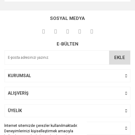
Bu ürünün fiyat bilgisi, resim, ürün açıklamalarında ve diğer
konularda yetersiz gördüğünüz noktaları öneri formunu
Bu ürüne ilk yorumu siz yapın!
kullanarak tarafımıza iletebilirsiniz.
SOSYAL MEDYA
Görüş ve önerileriniz için teşekkür ederiz.
Yorum Yaz
Ürün resmi kalitesiz, bozuk veya görüntülenemiyor.
E-BÜLTEN
Ürün açıklamasında eksik bilgiler bulunuyor.
Ürün bilgilerinde hatalar bulunuyor.
EKLE
Ürün fiyatı diğer sitelerden daha pahalı.
Bu ürüne benzer farklı alternatifler olmalı.
KURUMSAL
ALIŞVERİŞ
Gönder
ÜYELİK
İnternet sitemizde çerezler kullanılmaktadır.
BİZİ TAKİP EDİN
Deneyimlerinizi kişiselleştirmek amacıyla