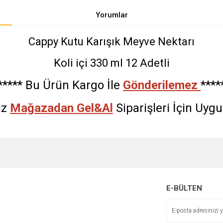
Yorumlar
Cappy Kutu Karışık Meyve Nektarı
Koli içi 330 ml 12 Adetli
***** Bu Ürün Kargo İle
Gönderilemez
****
ız
Mağazadan Gel&Al
Siparişleri İçin Uyg
e diğer konularda yetersiz gördüğünüz noktaları öneri formunu kullanarak tarafımı
Bu ürüne ilk yorumu siz yapın!
r.
E-BÜLTEN
Yorum Yaz