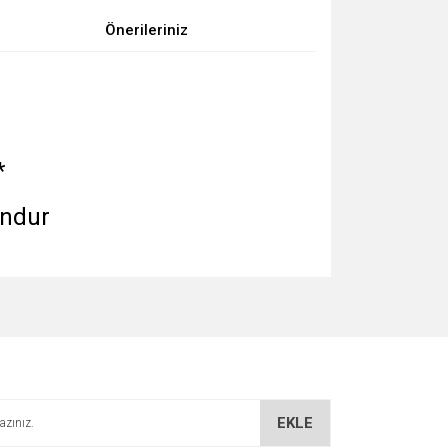
Önerileriniz
*
undur
za iletebilirsiniz.
EKLE