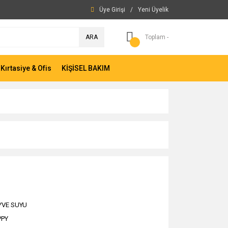
Üye Girişi
/
Yeni Üyelik
ARA
Toplam -
Kırtasiye & Ofis
KİŞİSEL BAKIM
YVE SUYU
PPY