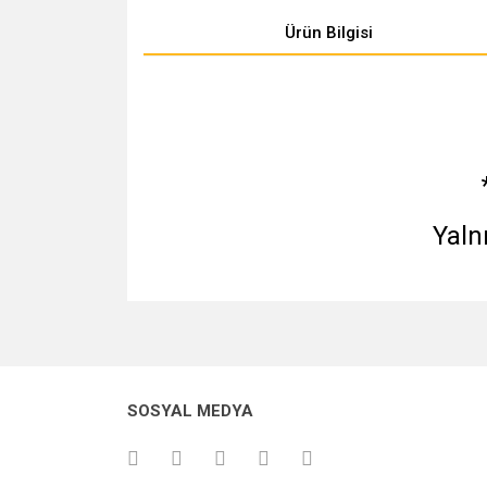
Ürün Bilgisi
Yaln
Bu ürünün fiyat bilgisi, resim, ürün açıklamalarında v
Görüş ve önerileriniz için teşekkür ederiz.
Ürün resmi kalitesiz, bozuk veya görüntülenemiyo
SOSYAL MEDYA
Ürün açıklamasında eksik bilgiler bulunuyor.
Ürün bilgilerinde hatalar bulunuyor.
Ürün fiyatı diğer sitelerden daha pahalı.