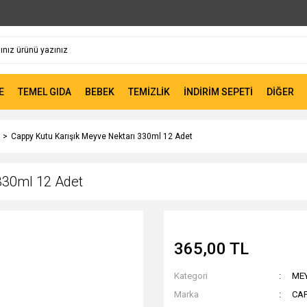
E
TEMEL GIDA
BEBEK
TEMİZLİK
İNDİRİM SEPETİ
DİĞER
Cappy Kutu Karışık Meyve Nektarı 330ml 12 Adet
330ml 12 Adet
365,00 TL
Kategori
ME
Marka
CA