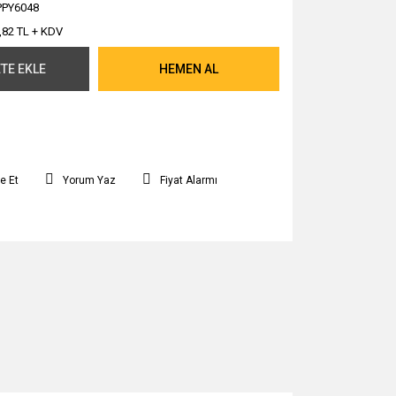
PY6048
,82 TL + KDV
TE EKLE
HEMEN AL
e Et
Yorum Yaz
Fiyat Alarmı