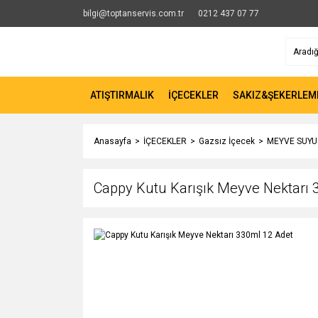
bilgi@toptanservis.com.tr
0212 437 07 77
ATIŞTIRMALIK
İÇECEKLER
SAKIZ&ŞEKERLEM
Anasayfa
İÇECEKLER
Gazsız İçecek
MEYVE SUYU
Cappy Kutu Karışık Meyve Nektarı 