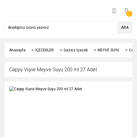
ARA
Anasayfa
İÇECEKLER
Gazsız İçecek
MEYVE SUYU
Capp
Cappy Vişne Meyve Suyu 200 ml 27 Adet