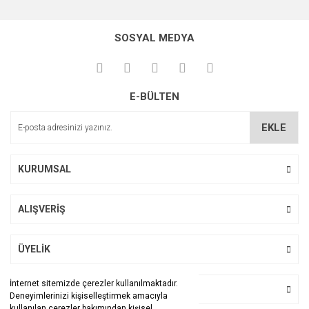
Bu ürünün fiyat bilgisi, resim, ürün açıklamalarında ve diğer
konularda yetersiz gördüğünüz noktaları öneri formunu
Bu ürüne ilk yorumu siz yapın!
kullanarak tarafımıza iletebilirsiniz.
SOSYAL MEDYA
Görüş ve önerileriniz için teşekkür ederiz.
Yorum Yaz
Ürün resmi kalitesiz, bozuk veya görüntülenemiyor.
E-BÜLTEN
Ürün açıklamasında eksik bilgiler bulunuyor.
Ürün bilgilerinde hatalar bulunuyor.
EKLE
Ürün fiyatı diğer sitelerden daha pahalı.
Bu ürüne benzer farklı alternatifler olmalı.
KURUMSAL
ALIŞVERİŞ
Gönder
ÜYELİK
İnternet sitemizde çerezler kullanılmaktadır.
BİZİ TAKİP EDİN
Deneyimlerinizi kişiselleştirmek amacıyla
kullanılan çerezler bakımından kişisel