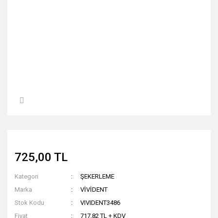
725,00 TL
Kategori
ŞEKERLEME
Marka
VİVİDENT
Stok Kodu
VIVIDENT3486
Fiyat
717,82 TL + KDV