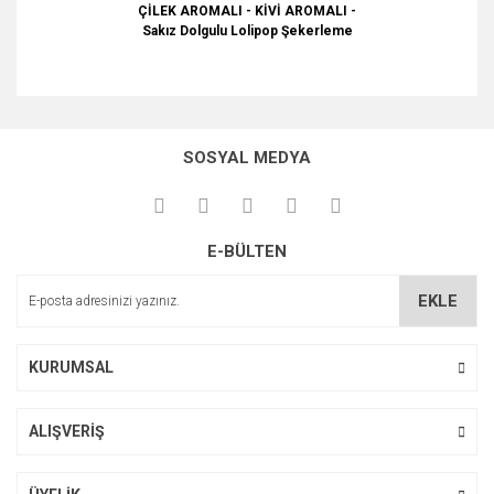
ÇİLEK AROMALI - KİVİ AROMALI -
Sakız Dolgulu Lolipop Şekerleme
Bu ürünün fiyat bilgisi, resim, ürün açıklamalarında ve diğer
konularda yetersiz gördüğünüz noktaları öneri formunu
Bu ürüne ilk yorumu siz yapın!
kullanarak tarafımıza iletebilirsiniz.
SOSYAL MEDYA
Görüş ve önerileriniz için teşekkür ederiz.
Yorum Yaz
Ürün resmi kalitesiz, bozuk veya görüntülenemiyor.
E-BÜLTEN
Ürün açıklamasında eksik bilgiler bulunuyor.
Ürün bilgilerinde hatalar bulunuyor.
EKLE
Ürün fiyatı diğer sitelerden daha pahalı.
Bu ürüne benzer farklı alternatifler olmalı.
KURUMSAL
ALIŞVERİŞ
Gönder