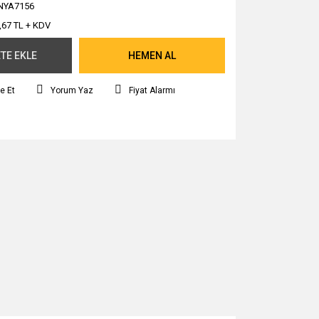
NYA7156
,67 TL + KDV
TE EKLE
HEMEN AL
e Et
Yorum Yaz
Fiyat Alarmı