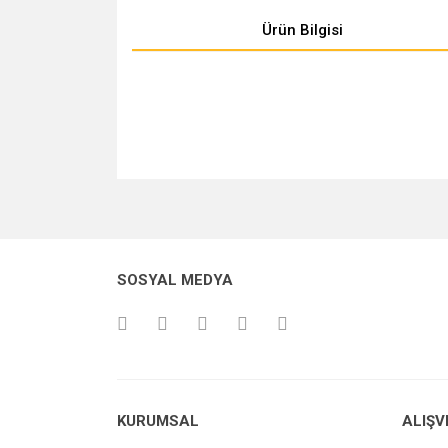
Ürün Bilgisi
Bu ürünün fiyat bilgisi, resim, ürün açıklamalarında v
Görüş ve önerileriniz için teşekkür ederiz.
Ürün resmi kalitesiz, bozuk veya görüntülenemiyo
SOSYAL MEDYA
Ürün açıklamasında eksik bilgiler bulunuyor.
Ürün bilgilerinde hatalar bulunuyor.
Ürün fiyatı diğer sitelerden daha pahalı.
Bu ürüne benzer farklı alternatifler olmalı.
KURUMSAL
ALIŞV