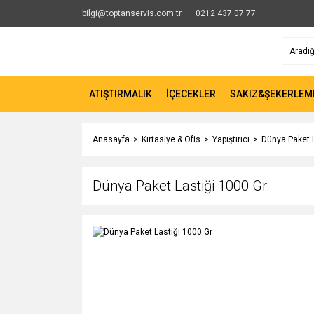
bilgi@toptanservis.com.tr
0212 437 07 77
ATIŞTIRMALIK
İÇECEKLER
SAKIZ&ŞEKERLEM
Anasayfa
Kırtasiye & Ofis
Yapıştırıcı
Dünya Paket L
Dünya Paket Lastiği 1000 Gr