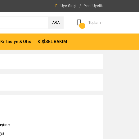
Üye Girişi
/
Yeni Üyelik
ARA
Toplam -
Kırtasiye & Ofis
KİŞİSEL BAKIM
ştırıcı
ya