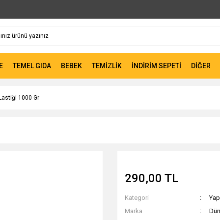
E
TEMEL GIDA
BEBEK
TEMİZLİK
İNDİRİM SEPETİ
DİĞER
astiği 1000 Gr
290,00 TL
Kategori
Yapı
Marka
Dün