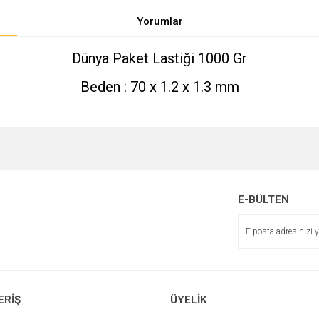
Yorumlar
Dünya Paket Lastiği 1000 Gr
Beden : 70 x 1.2 x 1.3 mm
e diğer konularda yetersiz gördüğünüz noktaları öneri formunu kullanarak tarafımı
Bu ürüne ilk yorumu siz yapın!
r.
E-BÜLTEN
Yorum Yaz
ERİŞ
ÜYELİK