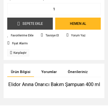
SEPETE EKLE
HEMEN AL
Tavsiye Et
Yorum Yaz
Fiyat Alarmı
Karşılaştır
Ürün Bilgisi
Yorumlar
Önerileriniz
Elidor Anına Onarıcı Bakım Şampuan 400 ml
Bu ürünün fiyat bilgisi, resim, ürün açıklamalarında ve diğer
konularda yetersiz gördüğünüz noktaları öneri formunu
Bu ürüne ilk yorumu siz yapın!