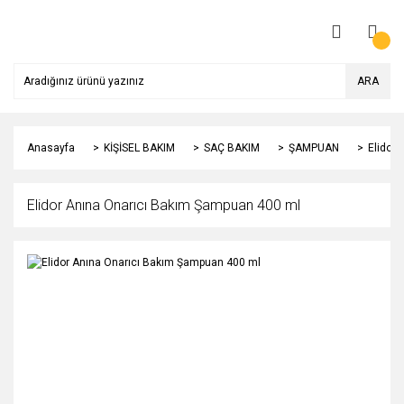
ARA
Anasayfa
KİŞİSEL BAKIM
SAÇ BAKIM
ŞAMPUAN
Elidor
Elidor Anına Onarıcı Bakım Şampuan 400 ml