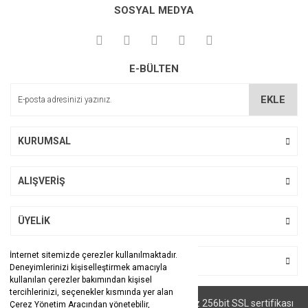
kullanarak tarafımıza iletebilirsiniz.
SOSYAL MEDYA
Görüş ve önerileriniz için teşekkür ederiz.
Yorum Yaz
Ürün resmi kalitesiz, bozuk veya görüntülenemiyor.
E-BÜLTEN
Ürün açıklamasında eksik bilgiler bulunuyor.
Ürün bilgilerinde hatalar bulunuyor.
EKLE
Ürün fiyatı diğer sitelerden daha pahalı.
Bu ürüne benzer farklı alternatifler olmalı.
KURUMSAL
ALIŞVERİŞ
Gönder
ÜYELİK
İnternet sitemizde çerezler kullanılmaktadır.
BİZİ TAKİP EDİN
Deneyimlerinizi kişiselleştirmek amacıyla
kullanılan çerezler bakımından kişisel
tercihlerinizi, seçenekler kısmında yer alan
© Tüm hakları saklıdır. Kredi kartı bilgileriniz 256bit SSL sertifikası
Çerez Yönetim Aracından yönetebilir,