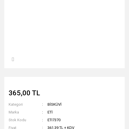
365,00 TL
Kategori
BİSKÜVİ
Marka
ETİ
Stok Kodu
ETI7370
Fiyat
361,39 TL + KDV