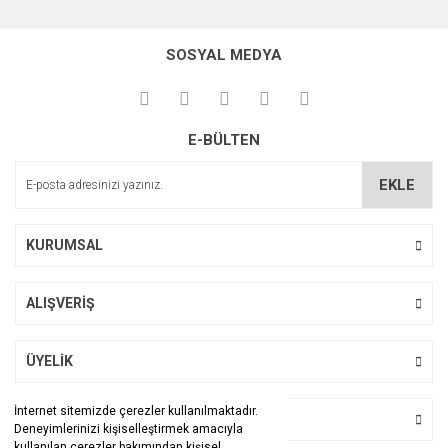
Bu ürünün fiyat bilgisi, resim, ürün açıklamalarında ve diğer
konularda yetersiz gördüğünüz noktaları öneri formunu
Bu ürüne ilk yorumu siz yapın!
kullanarak tarafımıza iletebilirsiniz.
SOSYAL MEDYA
Görüş ve önerileriniz için teşekkür ederiz.
Yorum Yaz
Ürün resmi kalitesiz, bozuk veya görüntülenemiyor.
E-BÜLTEN
Ürün açıklamasında eksik bilgiler bulunuyor.
Ürün bilgilerinde hatalar bulunuyor.
EKLE
Ürün fiyatı diğer sitelerden daha pahalı.
Bu ürüne benzer farklı alternatifler olmalı.
KURUMSAL
ALIŞVERİŞ
Gönder
ÜYELİK
İnternet sitemizde çerezler kullanılmaktadır.
BİZİ TAKİP EDİN
Deneyimlerinizi kişiselleştirmek amacıyla
kullanılan çerezler bakımından kişisel