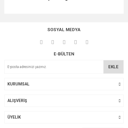
Bu ürünün fiyat bilgisi, resim, ürün açıklamalarında ve diğer
konularda yetersiz gördüğünüz noktaları öneri formunu
Bu ürüne ilk yorumu siz yapın!
kullanarak tarafımıza iletebilirsiniz.
SOSYAL MEDYA
Görüş ve önerileriniz için teşekkür ederiz.
Yorum Yaz
Ürün resmi kalitesiz, bozuk veya görüntülenemiyor.
E-BÜLTEN
Ürün açıklamasında eksik bilgiler bulunuyor.
Ürün bilgilerinde hatalar bulunuyor.
EKLE
Ürün fiyatı diğer sitelerden daha pahalı.
Bu ürüne benzer farklı alternatifler olmalı.
KURUMSAL
ALIŞVERİŞ
Gönder
ÜYELİK