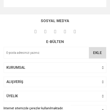
Bu ürünün fiyat bilgisi, resim, ürün açıklamalarında ve diğer
konularda yetersiz gördüğünüz noktaları öneri formunu
Bu ürüne ilk yorumu siz yapın!
kullanarak tarafımıza iletebilirsiniz.
SOSYAL MEDYA
Görüş ve önerileriniz için teşekkür ederiz.
Yorum Yaz
Ürün resmi kalitesiz, bozuk veya görüntülenemiyor.
E-BÜLTEN
Ürün açıklamasında eksik bilgiler bulunuyor.
Ürün bilgilerinde hatalar bulunuyor.
EKLE
Ürün fiyatı diğer sitelerden daha pahalı.
Bu ürüne benzer farklı alternatifler olmalı.
KURUMSAL
ALIŞVERİŞ
Gönder
ÜYELİK
İnternet sitemizde çerezler kullanılmaktadır.