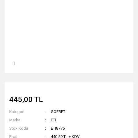
445,00 TL
Kategori
GOFRET
Marka
ETİ
Stok Kodu
ETI8775
Fiyat
440,59 TL + KDV