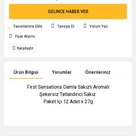
GELİNCE HABER VER
Tavsiye Et
Yorum Yaz
Fiyat Alarmı
Karşılaştır
Ürün Bilgisi
Yorumlar
Önerileriniz
First Sensations Damla Sakızlı Aromalı
Şekersiz Tatlandırıcı Sakız
Paket İçi 12 Adet x 27g
Bu ürünün fiyat bilgisi, resim, ürün açıklamalarında ve diğer
konularda yetersiz gördüğünüz noktaları öneri formunu