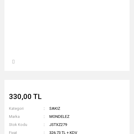
330,00 TL
Kategori
SAKIZ
Marka
MONDELEZ
Stok Kodu
JSTXZ279
Fiyat
326,73 TL + KDV