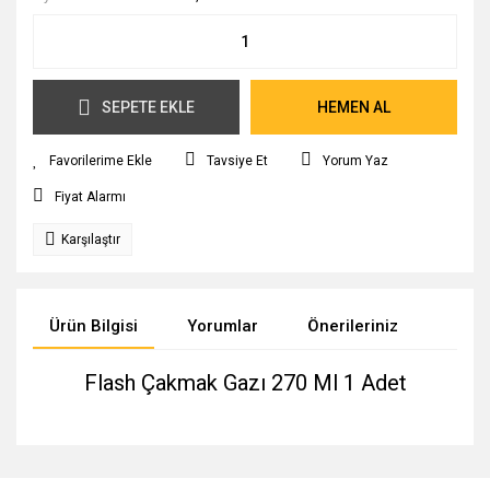
SEPETE EKLE
HEMEN AL
Tavsiye Et
Yorum Yaz
Fiyat Alarmı
Karşılaştır
Ürün Bilgisi
Yorumlar
Önerileriniz
Flash Çakmak Gazı 270 Ml 1 Adet
Bu ürünün fiyat bilgisi, resim, ürün açıklamalarında ve diğer
konularda yetersiz gördüğünüz noktaları öneri formunu
Bu ürüne ilk yorumu siz yapın!