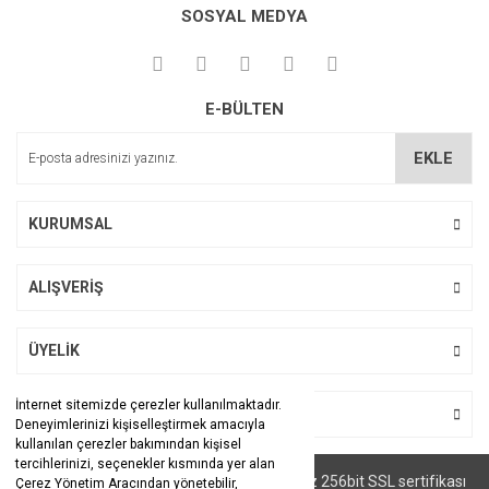
kullanarak tarafımıza iletebilirsiniz.
SOSYAL MEDYA
Görüş ve önerileriniz için teşekkür ederiz.
Yorum Yaz
Ürün resmi kalitesiz, bozuk veya görüntülenemiyor.
E-BÜLTEN
Ürün açıklamasında eksik bilgiler bulunuyor.
Ürün bilgilerinde hatalar bulunuyor.
EKLE
Ürün fiyatı diğer sitelerden daha pahalı.
Bu ürüne benzer farklı alternatifler olmalı.
KURUMSAL
ALIŞVERİŞ
Gönder
ÜYELİK
İnternet sitemizde çerezler kullanılmaktadır.
BİZİ TAKİP EDİN
Deneyimlerinizi kişiselleştirmek amacıyla
kullanılan çerezler bakımından kişisel
tercihlerinizi, seçenekler kısmında yer alan
© Tüm hakları saklıdır. Kredi kartı bilgileriniz 256bit SSL sertifikası
Çerez Yönetim Aracından yönetebilir,