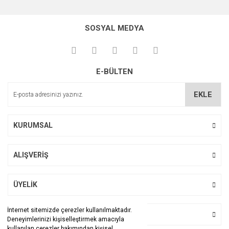
Bu ürünün fiyat bilgisi, resim, ürün açıklamalarında ve diğer
konularda yetersiz gördüğünüz noktaları öneri formunu
Bu ürüne ilk yorumu siz yapın!
kullanarak tarafımıza iletebilirsiniz.
SOSYAL MEDYA
Görüş ve önerileriniz için teşekkür ederiz.
Yorum Yaz
Ürün resmi kalitesiz, bozuk veya görüntülenemiyor.
E-BÜLTEN
Ürün açıklamasında eksik bilgiler bulunuyor.
Ürün bilgilerinde hatalar bulunuyor.
EKLE
Ürün fiyatı diğer sitelerden daha pahalı.
Bu ürüne benzer farklı alternatifler olmalı.
KURUMSAL
ALIŞVERİŞ
Gönder
ÜYELİK
İnternet sitemizde çerezler kullanılmaktadır.
BİZİ TAKİP EDİN
Deneyimlerinizi kişiselleştirmek amacıyla
kullanılan çerezler bakımından kişisel