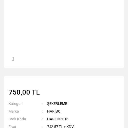
750,00 TL
Kategori
ŞEKERLEME
Marka
HARİBO
Stok Kodu
HARIBO5816
Fiyat
742,57 TL + KDV