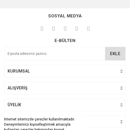
Bu ürünün fiyat bilgisi, resim, ürün açıklamalarında ve diğer
konularda yetersiz gördüğünüz noktaları öneri formunu
Bu ürüne ilk yorumu siz yapın!
kullanarak tarafımıza iletebilirsiniz.
SOSYAL MEDYA
Görüş ve önerileriniz için teşekkür ederiz.
Yorum Yaz
Ürün resmi kalitesiz, bozuk veya görüntülenemiyor.
E-BÜLTEN
Ürün açıklamasında eksik bilgiler bulunuyor.
Ürün bilgilerinde hatalar bulunuyor.
EKLE
Ürün fiyatı diğer sitelerden daha pahalı.
Bu ürüne benzer farklı alternatifler olmalı.
KURUMSAL
ALIŞVERİŞ
Gönder
ÜYELİK
İnternet sitemizde çerezler kullanılmaktadır.
BİZİ TAKİP EDİN
Deneyimlerinizi kişiselleştirmek amacıyla
kullanılan çerezler bakımından kişisel