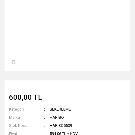
600,00 TL
Kategori
ŞEKERLEME
Marka
HARİBO
Stok Kodu
HARIBO5509
Fiyat
594,06 TL + KDV