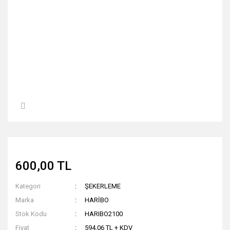
600,00 TL
Kategori
ŞEKERLEME
Marka
HARİBO
Stok Kodu
HARIBO2100
Fiyat
594,06 TL + KDV