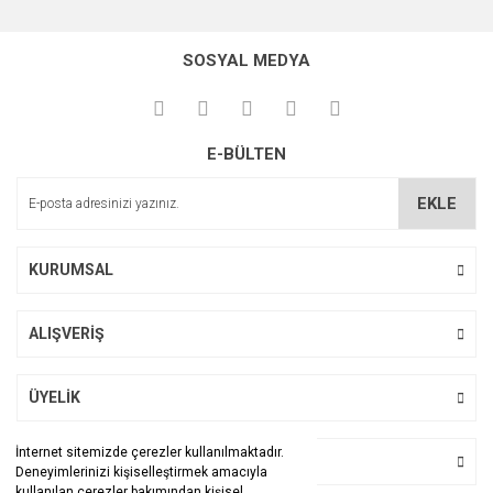
Bu ürünün fiyat bilgisi, resim, ürün açıklamalarında ve diğer
konularda yetersiz gördüğünüz noktaları öneri formunu
Bu ürüne ilk yorumu siz yapın!
kullanarak tarafımıza iletebilirsiniz.
SOSYAL MEDYA
Görüş ve önerileriniz için teşekkür ederiz.
Yorum Yaz
Ürün resmi kalitesiz, bozuk veya görüntülenemiyor.
E-BÜLTEN
Ürün açıklamasında eksik bilgiler bulunuyor.
Ürün bilgilerinde hatalar bulunuyor.
EKLE
Ürün fiyatı diğer sitelerden daha pahalı.
Bu ürüne benzer farklı alternatifler olmalı.
KURUMSAL
ALIŞVERİŞ
Gönder
ÜYELİK
İnternet sitemizde çerezler kullanılmaktadır.
BİZİ TAKİP EDİN
Deneyimlerinizi kişiselleştirmek amacıyla
kullanılan çerezler bakımından kişisel