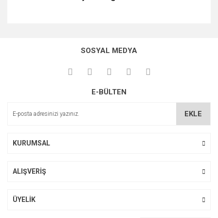
Bu ürünün fiyat bilgisi, resim, ürün açıklamalarında ve diğer
konularda yetersiz gördüğünüz noktaları öneri formunu
Bu ürüne ilk yorumu siz yapın!
kullanarak tarafımıza iletebilirsiniz.
SOSYAL MEDYA
Görüş ve önerileriniz için teşekkür ederiz.
Yorum Yaz
Ürün resmi kalitesiz, bozuk veya görüntülenemiyor.
E-BÜLTEN
Ürün açıklamasında eksik bilgiler bulunuyor.
Ürün bilgilerinde hatalar bulunuyor.
EKLE
Ürün fiyatı diğer sitelerden daha pahalı.
Bu ürüne benzer farklı alternatifler olmalı.
KURUMSAL
ALIŞVERİŞ
Gönder
ÜYELİK