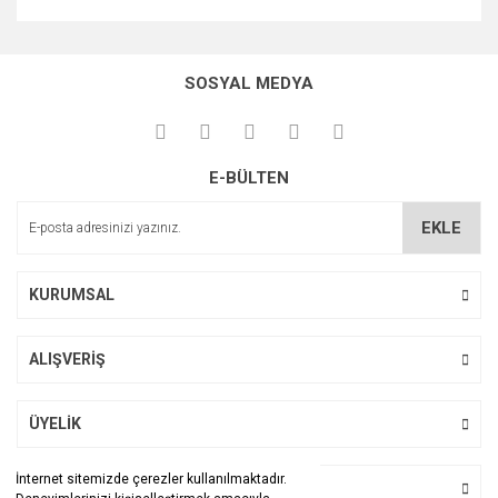
Bu ürünün fiyat bilgisi, resim, ürün açıklamalarında ve diğer
konularda yetersiz gördüğünüz noktaları öneri formunu
Bu ürüne ilk yorumu siz yapın!
kullanarak tarafımıza iletebilirsiniz.
SOSYAL MEDYA
Görüş ve önerileriniz için teşekkür ederiz.
Yorum Yaz
Ürün resmi kalitesiz, bozuk veya görüntülenemiyor.
E-BÜLTEN
Ürün açıklamasında eksik bilgiler bulunuyor.
Ürün bilgilerinde hatalar bulunuyor.
EKLE
Ürün fiyatı diğer sitelerden daha pahalı.
Bu ürüne benzer farklı alternatifler olmalı.
KURUMSAL
ALIŞVERİŞ
Gönder
ÜYELİK
İnternet sitemizde çerezler kullanılmaktadır.
BİZİ TAKİP EDİN