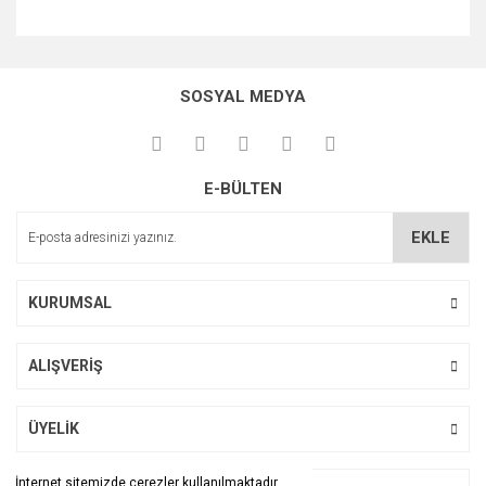
Bu ürünün fiyat bilgisi, resim, ürün açıklamalarında ve diğer
konularda yetersiz gördüğünüz noktaları öneri formunu
kullanarak tarafımıza iletebilirsiniz.
SOSYAL MEDYA
Görüş ve önerileriniz için teşekkür ederiz.
Bilgi
Ürünün tarihi nedir Skt?
Ürün resmi kalitesiz, bozuk veya görüntülenemiyor.
E-BÜLTEN
Ürün açıklamasında eksik bilgiler bulunuyor.
HAKAN ALPER | 07/10/2024
Ürün bilgilerinde hatalar bulunuyor.
EKLE
Sorunsuz
Ürün fiyatı diğer sitelerden daha pahalı.
Bu ürüne benzer farklı alternatifler olmalı.
Sorunsuz alışveriş
KURUMSAL
O... T... | 13/07/2023
ALIŞVERİŞ
Yorum Yaz
Gönder
ÜYELİK
İnternet sitemizde çerezler kullanılmaktadır.