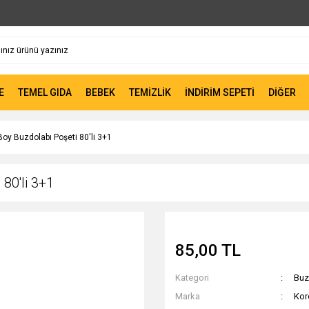
E
TEMEL GIDA
BEBEK
TEMİZLİK
İNDİRİM SEPETİ
DİĞER
Boy Buzdolabı Poşeti 80'li 3+1
80'li 3+1
85,00 TL
Kategori
Buz
Marka
Kor