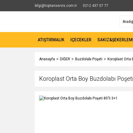
bilgi@toptanservis.com.tr
0212 437 07 77
ATIŞTIRMALIK
İÇECEKLER
SAKIZ&ŞEKERLEM
Anasayfa
DİĞER
Buzdolabı Poşeti
Koroplast Orta 
Koroplast Orta Boy Buzdolabı Poşeti 