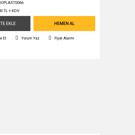
ROPLAST0066
83 TL + KDV
TE EKLE
HEMEN AL
e Et
Yorum Yaz
Fiyat Alarmı