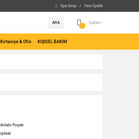
Üye Girişi
/
Yeni Üyelik
ARA
Toplam -
Kırtasiye & Ofis
KİŞİSEL BAKIM
dolabı Poşeti
oplast