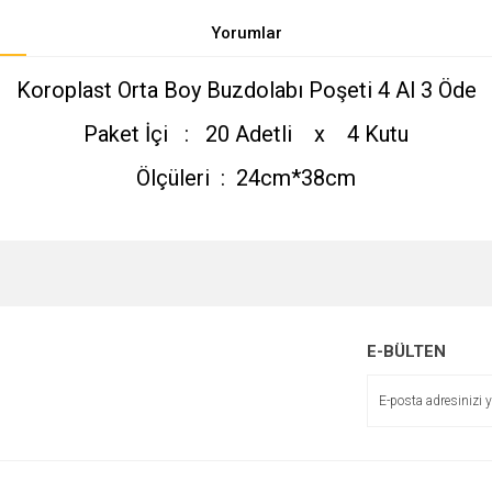
Yorumlar
Koroplast Orta Boy Buzdolabı Poşeti 4 Al 3 Öde
Paket İçi : 20 Adetli x 4 Kutu
Ölçüleri : 24cm*38cm
e diğer konularda yetersiz gördüğünüz noktaları öneri formunu kullanarak tarafımı
Bu ürüne ilk yorumu siz yapın!
r.
E-BÜLTEN
Yorum Yaz