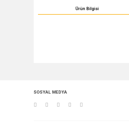
Ürün Bilgisi
Bu ürünün fiyat bilgisi, resim, ürün açıklamalarında v
Görüş ve önerileriniz için teşekkür ederiz.
Ürün resmi kalitesiz, bozuk veya görüntülenemiyo
SOSYAL MEDYA
Ürün açıklamasında eksik bilgiler bulunuyor.
Ürün bilgilerinde hatalar bulunuyor.
Ürün fiyatı diğer sitelerden daha pahalı.
Bu ürüne benzer farklı alternatifler olmalı.