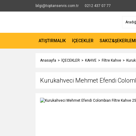
bilgi@toptanservis.com.tr
0212 437 07 77
ATIŞTIRMALIK
İÇECEKLER
SAKIZ&ŞEKERLEM
Anasayfa
İÇECEKLER
KAHVE
Filtre Kahve
Kuruk
Kurukahveci Mehmet Efendi Colombi