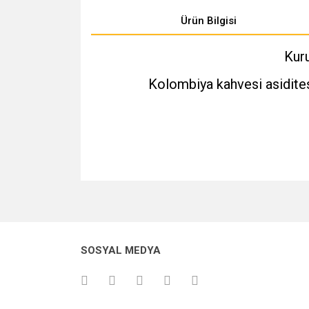
Ürün Bilgisi
Kur
Kolombiya kahvesi asidites
Bu ürünün fiyat bilgisi, resim, ürün açıklamalarında v
Görüş ve önerileriniz için teşekkür ederiz.
Ürün resmi kalitesiz, bozuk veya görüntülenemiyo
SOSYAL MEDYA
Ürün açıklamasında eksik bilgiler bulunuyor.
Ürün bilgilerinde hatalar bulunuyor.
Ürün fiyatı diğer sitelerden daha pahalı.