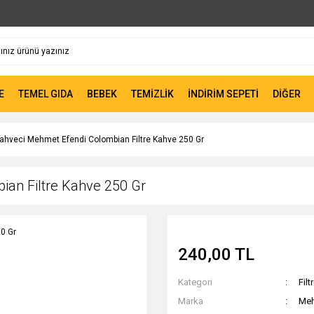
E
TEMEL GIDA
BEBEK
TEMİZLİK
İNDİRİM SEPETİ
DİĞER
ahveci Mehmet Efendi Colombian Filtre Kahve 250 Gr
an Filtre Kahve 250 Gr
240,00 TL
Kategori
Filt
Marka
Meh