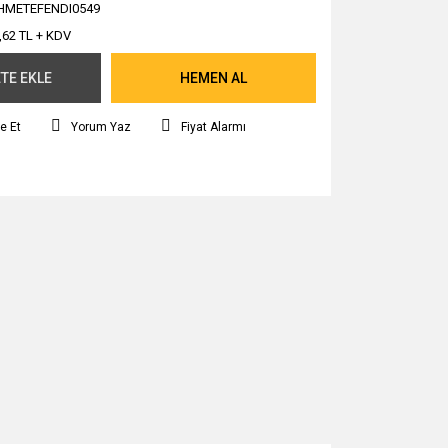
HMETEFENDI0549
,62 TL + KDV
TE EKLE
HEMEN AL
e Et
Yorum Yaz
Fiyat Alarmı