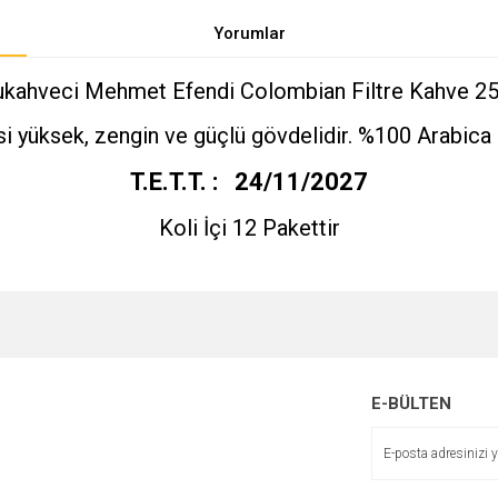
Yorumlar
ukahveci Mehmet Efendi Colombian Filtre Kahve 25
i yüksek, zengin ve güçlü gövdelidir. %100 Arabica ç
T.E.T.T. : 24/11/2027
Koli İçi 12 Pakettir
e diğer konularda yetersiz gördüğünüz noktaları öneri formunu kullanarak tarafımı
Bu ürüne ilk yorumu siz yapın!
r.
E-BÜLTEN
Yorum Yaz