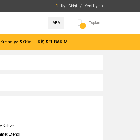
Üye Girişi
/
Yeni Üyelik
ARA
Toplam -
Kırtasiye & Ofis
KİŞİSEL BAKIM
re Kahve
met Efendi