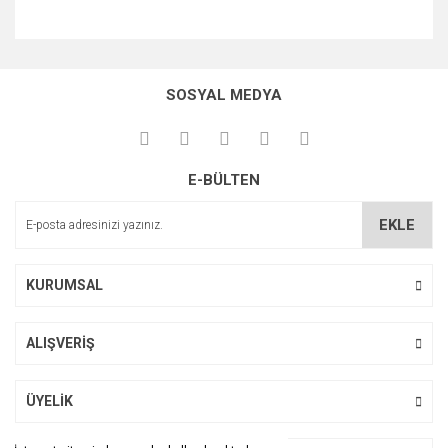
Bu ürünün fiyat bilgisi, resim, ürün açıklamalarında ve diğer
konularda yetersiz gördüğünüz noktaları öneri formunu
Bu ürüne ilk yorumu siz yapın!
kullanarak tarafımıza iletebilirsiniz.
SOSYAL MEDYA
Görüş ve önerileriniz için teşekkür ederiz.
Yorum Yaz
Ürün resmi kalitesiz, bozuk veya görüntülenemiyor.
E-BÜLTEN
Ürün açıklamasında eksik bilgiler bulunuyor.
Ürün bilgilerinde hatalar bulunuyor.
EKLE
Ürün fiyatı diğer sitelerden daha pahalı.
Bu ürüne benzer farklı alternatifler olmalı.
KURUMSAL
ALIŞVERİŞ
Gönder
ÜYELİK