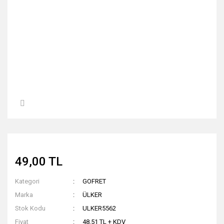
49,00 TL
Kategori
GOFRET
Marka
ÜLKER
Stok Kodu
ULKER5562
Fiyat
48,51 TL + KDV