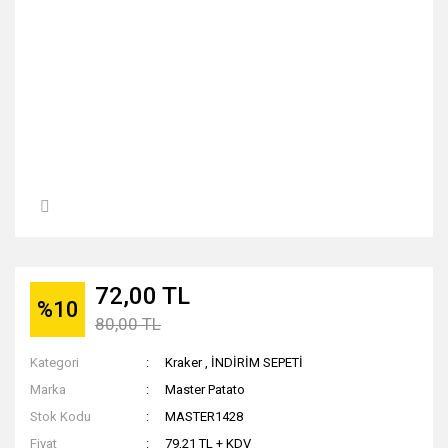
72,00 TL
%10
80,00 TL
Kategori
Kraker
,
İNDİRİM SEPETİ
Marka
Master Patato
Stok Kodu
MASTER1428
Fiyat
79,21 TL + KDV