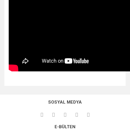
Bu ürünün fiyat bilgisi, resim, ürün açıklamalarında ve diğer
konularda yetersiz gördüğünüz noktaları öneri formunu
Bu ürüne ilk yorumu siz yapın!
kullanarak tarafımıza iletebilirsiniz.
SOSYAL MEDYA
Görüş ve önerileriniz için teşekkür ederiz.
Yorum Yaz
Ürün resmi kalitesiz, bozuk veya görüntülenemiyor.
E-BÜLTEN
Ürün açıklamasında eksik bilgiler bulunuyor.