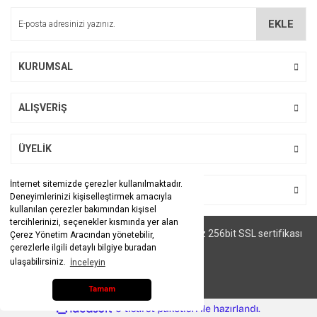
Ürün bilgilerinde hatalar bulunuyor.
EKLE
Ürün fiyatı diğer sitelerden daha pahalı.
Bu ürüne benzer farklı alternatifler olmalı.
KURUMSAL
ALIŞVERİŞ
Gönder
ÜYELİK
İnternet sitemizde çerezler kullanılmaktadır.
BİZİ TAKİP EDİN
Deneyimlerinizi kişiselleştirmek amacıyla
kullanılan çerezler bakımından kişisel
tercihlerinizi, seçenekler kısmında yer alan
© Tüm hakları saklıdır. Kredi kartı bilgileriniz 256bit SSL sertifikası
Çerez Yönetim Aracından yönetebilir,
ile korunmaktadır.
çerezlerle ilgili detaylı bilgiye buradan
ulaşabilirsiniz.
İnceleyin
Tamam
ile
ideasoft
e-