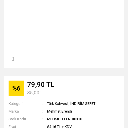
79,90 TL
%6
85,00 TL
Kategori
Türk Kahvesi
,
İNDİRİM SEPETİ
Marka
Mehmet Efendi
Stok Kodu
MEHMETEFENDI0310
Fiyat
84,16 TL + KDV