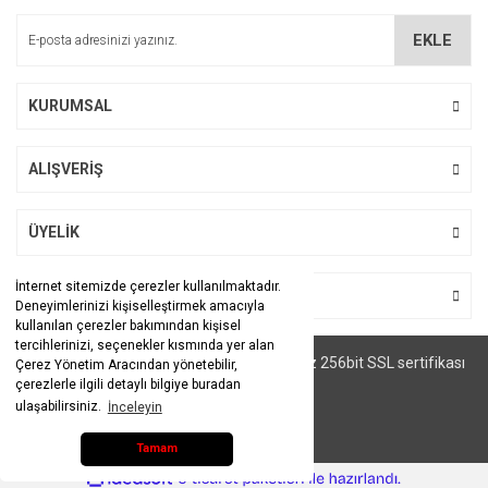
Ürünlerim çok hızlı elime ulaştı
EKLE
A... C... | 02/09/2021
KURUMSAL
Mehmet Efendi Türk Kahvesi 250gr
Yorum Yaz
Gönder
240,00 TL
ALIŞVERİŞ
ÜYELİK
İnternet sitemizde çerezler kullanılmaktadır.
BİZİ TAKİP EDİN
Deneyimlerinizi kişiselleştirmek amacıyla
kullanılan çerezler bakımından kişisel
tercihlerinizi, seçenekler kısmında yer alan
© Tüm hakları saklıdır. Kredi kartı bilgileriniz 256bit SSL sertifikası
Çerez Yönetim Aracından yönetebilir,
ile korunmaktadır.
çerezlerle ilgili detaylı bilgiye buradan
ulaşabilirsiniz.
İnceleyin
Tamam
ile
ideasoft
e-