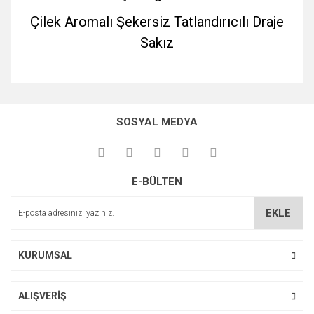
Çilek Aromalı Şekersiz Tatlandırıcılı Draje
Sakız
Bu ürünün fiyat bilgisi, resim, ürün açıklamalarında ve diğer
konularda yetersiz gördüğünüz noktaları öneri formunu
Bu ürüne ilk yorumu siz yapın!
kullanarak tarafımıza iletebilirsiniz.
SOSYAL MEDYA
Görüş ve önerileriniz için teşekkür ederiz.
Yorum Yaz
Ürün resmi kalitesiz, bozuk veya görüntülenemiyor.
E-BÜLTEN
Ürün açıklamasında eksik bilgiler bulunuyor.
Ürün bilgilerinde hatalar bulunuyor.
EKLE
Ürün fiyatı diğer sitelerden daha pahalı.
Bu ürüne benzer farklı alternatifler olmalı.
KURUMSAL
ALIŞVERİŞ