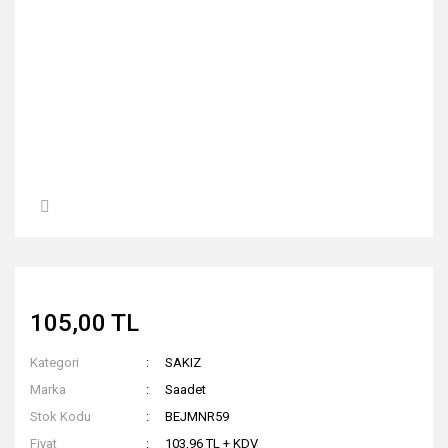
105,00 TL
Kategori
SAKIZ
Marka
Saadet
Stok Kodu
BEJMNR59
Fiyat
103,96 TL + KDV