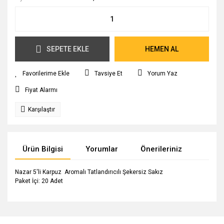
SEPETE EKLE
HEMEN AL
Tavsiye Et
Yorum Yaz
Fiyat Alarmı
Karşılaştır
Ürün Bilgisi
Yorumlar
Önerileriniz
Nazar 5'li Karpuz Aromalı Tatlandırıcılı Şekersiz Sakız
Paket İçi: 20 Adet
Bu ürünün fiyat bilgisi, resim, ürün açıklamalarında ve diğer
konularda yetersiz gördüğünüz noktaları öneri formunu
Bu ürüne ilk yorumu siz yapın!