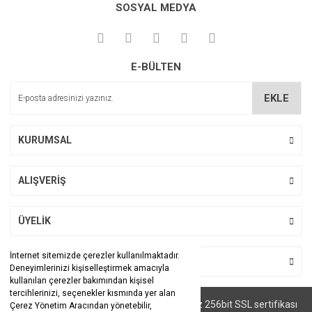
kullanarak tarafımıza iletebilirsiniz.
SOSYAL MEDYA
Görüş ve önerileriniz için teşekkür ederiz.
Yorum Yaz
Ürün resmi kalitesiz, bozuk veya görüntülenemiyor.
E-BÜLTEN
Ürün açıklamasında eksik bilgiler bulunuyor.
Ürün bilgilerinde hatalar bulunuyor.
EKLE
Ürün fiyatı diğer sitelerden daha pahalı.
Bu ürüne benzer farklı alternatifler olmalı.
KURUMSAL
ALIŞVERİŞ
Gönder
ÜYELİK
İnternet sitemizde çerezler kullanılmaktadır.
BİZİ TAKİP EDİN
Deneyimlerinizi kişiselleştirmek amacıyla
kullanılan çerezler bakımından kişisel
tercihlerinizi, seçenekler kısmında yer alan
© Tüm hakları saklıdır. Kredi kartı bilgileriniz 256bit SSL sertifikası
Çerez Yönetim Aracından yönetebilir,