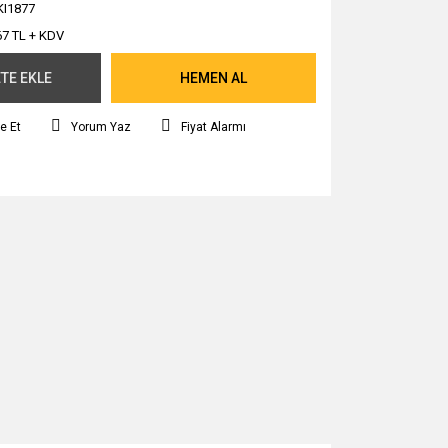
I1877
67 TL + KDV
TE EKLE
HEMEN AL
e Et
Yorum Yaz
Fiyat Alarmı