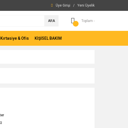
Üye Girişi
/
Yeni Üyelik
ARA
Toplam -
Kırtasiye & Ofis
KİŞİSEL BAKIM
ter
I