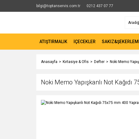
bilgi@toptanservis.com.tr
0212 437 07 77
ATIŞTIRMALIK
İÇECEKLER
SAKIZ&ŞEKERLEM
Anasayfa
Kırtasiye & Ofis
Defter
Noki Memo Yapış
Noki Memo Yapışkanlı Not Kağıdı 