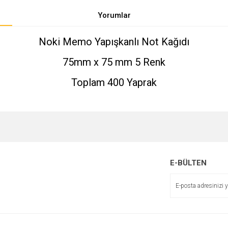
Yorumlar
Noki Memo Yapışkanlı Not Kağıdı
75mm x 75 mm 5 Renk
Toplam 400 Yaprak
e diğer konularda yetersiz gördüğünüz noktaları öneri formunu kullanarak tarafımı
Bu ürüne ilk yorumu siz yapın!
r.
E-BÜLTEN
Yorum Yaz