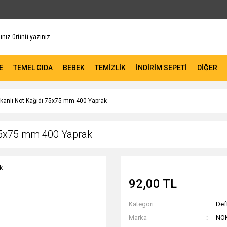
E
TEMEL GIDA
BEBEK
TEMİZLİK
İNDİRİM SEPETİ
DİĞER
kanlı Not Kağıdı 75x75 mm 400 Yaprak
75x75 mm 400 Yaprak
92,00 TL
Kategori
Def
Marka
NOK