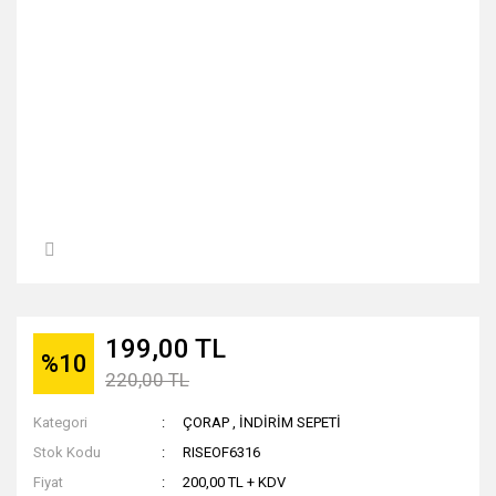
199,00 TL
%10
220,00 TL
Kategori
ÇORAP
,
İNDİRİM SEPETİ
Stok Kodu
RISEOF6316
Fiyat
200,00 TL + KDV