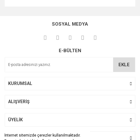
Bu ürünün fiyat bilgisi, resim, ürün açıklamalarında ve diğer
konularda yetersiz gördüğünüz noktaları öneri formunu
Bu ürüne ilk yorumu siz yapın!
kullanarak tarafımıza iletebilirsiniz.
SOSYAL MEDYA
Görüş ve önerileriniz için teşekkür ederiz.
Yorum Yaz
Ürün resmi kalitesiz, bozuk veya görüntülenemiyor.
E-BÜLTEN
Ürün açıklamasında eksik bilgiler bulunuyor.
Ürün bilgilerinde hatalar bulunuyor.
EKLE
Ürün fiyatı diğer sitelerden daha pahalı.
Bu ürüne benzer farklı alternatifler olmalı.
KURUMSAL
ALIŞVERİŞ
Gönder
ÜYELİK
İnternet sitemizde çerezler kullanılmaktadır.
BİZİ TAKİP EDİN