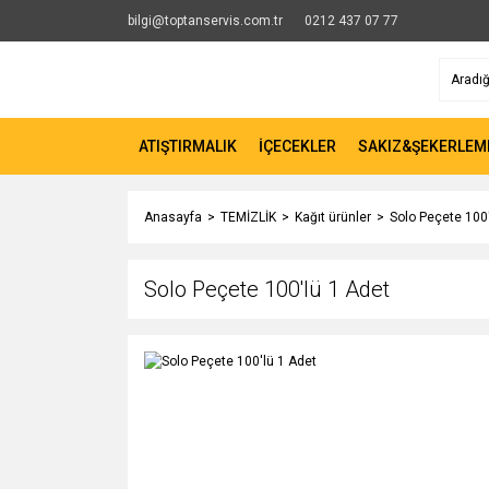
bilgi@toptanservis.com.tr
0212 437 07 77
ATIŞTIRMALIK
İÇECEKLER
SAKIZ&ŞEKERLEM
Anasayfa
TEMİZLİK
Kağıt ürünler
Solo Peçete 100'
Solo Peçete 100'lü 1 Adet