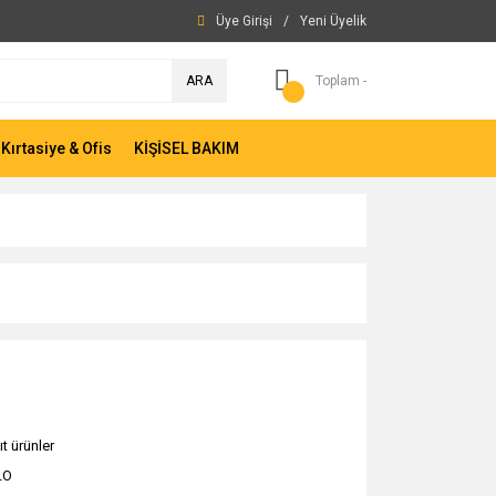
Üye Girişi
/
Yeni Üyelik
ARA
Toplam -
Kırtasiye & Ofis
KİŞİSEL BAKIM
t ürünler
LO