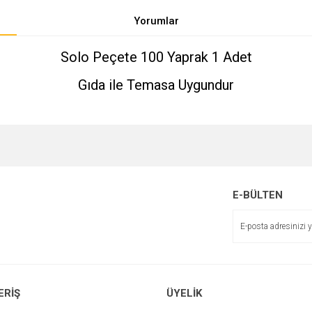
Yorumlar
Solo Peçete 100 Yaprak 1 Adet
Gıda ile Temasa Uygundur
e diğer konularda yetersiz gördüğünüz noktaları öneri formunu kullanarak tarafımı
Bu ürüne ilk yorumu siz yapın!
r.
E-BÜLTEN
Yorum Yaz
ERİŞ
ÜYELİK