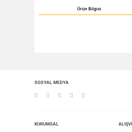
Ürün Bilgisi
Bu ürünün fiyat bilgisi, resim, ürün açıklamalarında v
Görüş ve önerileriniz için teşekkür ederiz.
Ürün resmi kalitesiz, bozuk veya görüntülenemiyo
SOSYAL MEDYA
Ürün açıklamasında eksik bilgiler bulunuyor.
Ürün bilgilerinde hatalar bulunuyor.
Ürün fiyatı diğer sitelerden daha pahalı.
Bu ürüne benzer farklı alternatifler olmalı.
KURUMSAL
ALIŞV