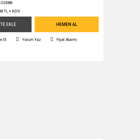
LO2688
08 TL + KDV
TE EKLE
HEMEN AL
e Et
Yorum Yaz
Fiyat Alarmı