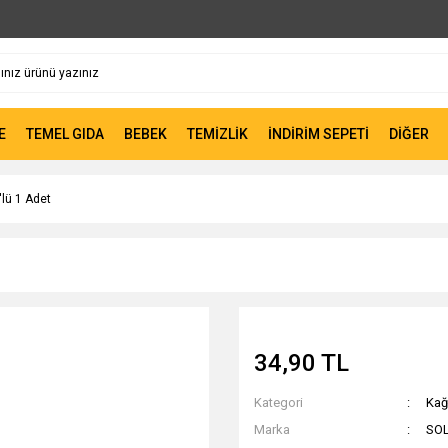
E
TEMEL GIDA
BEBEK
TEMİZLİK
İNDİRİM SEPETİ
DİĞER
lü 1 Adet
34,90 TL
Kategori
Kağı
Marka
SO