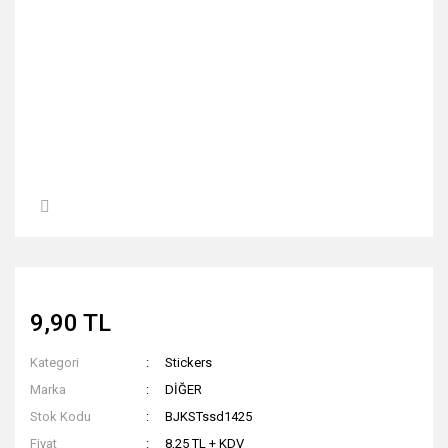
9,90 TL
Kategori
Stickers
Marka
DİĞER
Stok Kodu
BJKSTssd1425
Fiyat
8,25 TL + KDV