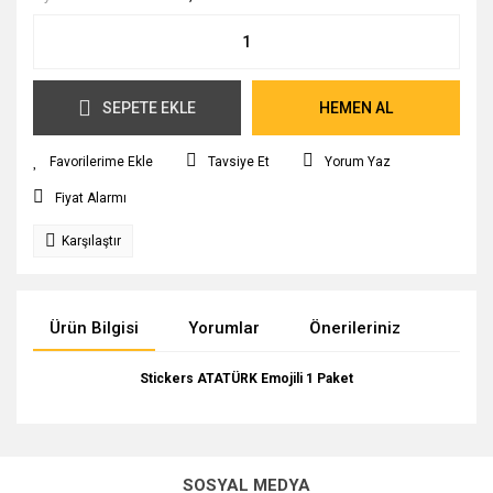
SEPETE EKLE
HEMEN AL
Tavsiye Et
Yorum Yaz
Fiyat Alarmı
Karşılaştır
Ürün Bilgisi
Yorumlar
Önerileriniz
Stickers ATATÜRK Emojili 1 Paket
Bu ürünün fiyat bilgisi, resim, ürün açıklamalarında ve diğer
konularda yetersiz gördüğünüz noktaları öneri formunu
Bu ürüne ilk yorumu siz yapın!
kullanarak tarafımıza iletebilirsiniz.
SOSYAL MEDYA