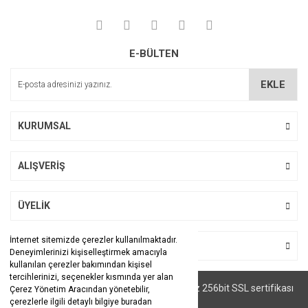
Görüş ve önerileriniz için teşekkür ederiz.
Yorum Yaz
Ürün resmi kalitesiz, bozuk veya görüntülenemiyor.
E-BÜLTEN
Ürün açıklamasında eksik bilgiler bulunuyor.
Ürün bilgilerinde hatalar bulunuyor.
EKLE
Ürün fiyatı diğer sitelerden daha pahalı.
Bu ürüne benzer farklı alternatifler olmalı.
KURUMSAL
ALIŞVERİŞ
Gönder
ÜYELİK
İnternet sitemizde çerezler kullanılmaktadır.
BİZİ TAKİP EDİN
Deneyimlerinizi kişiselleştirmek amacıyla
kullanılan çerezler bakımından kişisel
tercihlerinizi, seçenekler kısmında yer alan
© Tüm hakları saklıdır. Kredi kartı bilgileriniz 256bit SSL sertifikası
Çerez Yönetim Aracından yönetebilir,
ile korunmaktadır.
çerezlerle ilgili detaylı bilgiye buradan