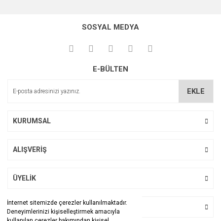
Bu ürünün fiyat bilgisi, resim, ürün açıklamalarında ve diğer
konularda yetersiz gördüğünüz noktaları öneri formunu
Bu ürüne ilk yorumu siz yapın!
kullanarak tarafımıza iletebilirsiniz.
SOSYAL MEDYA
Görüş ve önerileriniz için teşekkür ederiz.
Yorum Yaz
Ürün resmi kalitesiz, bozuk veya görüntülenemiyor.
E-BÜLTEN
Ürün açıklamasında eksik bilgiler bulunuyor.
Ürün bilgilerinde hatalar bulunuyor.
EKLE
Ürün fiyatı diğer sitelerden daha pahalı.
Bu ürüne benzer farklı alternatifler olmalı.
KURUMSAL
ALIŞVERİŞ
Gönder
ÜYELİK
İnternet sitemizde çerezler kullanılmaktadır.
BİZİ TAKİP EDİN
Deneyimlerinizi kişiselleştirmek amacıyla
kullanılan çerezler bakımından kişisel