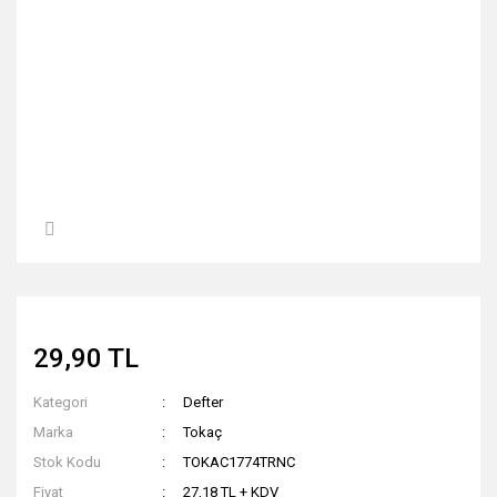
29,90 TL
Kategori
Defter
Marka
Tokaç
Stok Kodu
TOKAC1774TRNC
Fiyat
27,18 TL + KDV