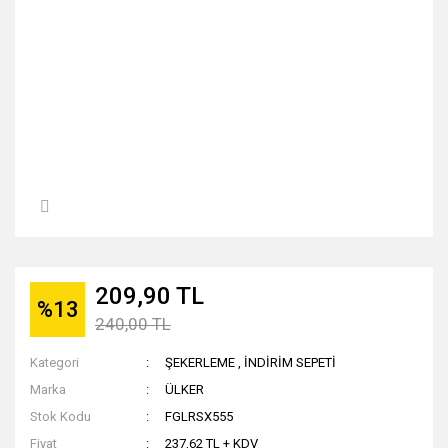
209,90 TL
%13
240,00 TL
Kategori
ŞEKERLEME
,
İNDİRİM SEPETİ
Marka
ÜLKER
Stok Kodu
FGLRSX555
Fiyat
237,62 TL + KDV