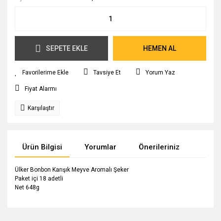
SEPETE EKLE
HEMEN AL
Tavsiye Et
Yorum Yaz
Fiyat Alarmı
Karşılaştır
Ürün Bilgisi
Yorumlar
Önerileriniz
Ülker Bonbon Karışık Meyve Aromalı Şeker
Paket içi 18 adetli
Net 648g
Bu ürünün fiyat bilgisi, resim, ürün açıklamalarında ve diğer