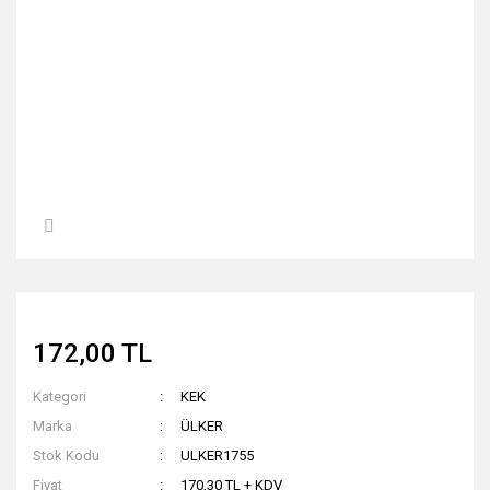
172,00 TL
Kategori
KEK
Marka
ÜLKER
Stok Kodu
ULKER1755
Fiyat
170,30 TL + KDV