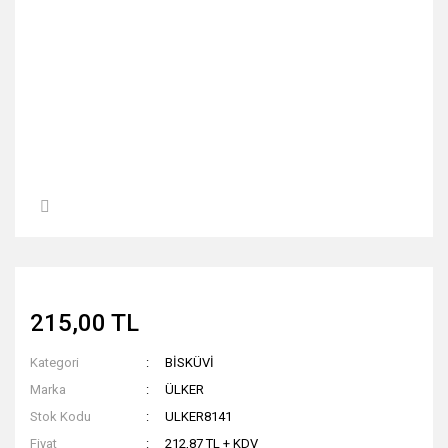
215,00 TL
Kategori
BİSKÜVİ
Marka
ÜLKER
Stok Kodu
ULKER8141
Fiyat
212,87 TL + KDV