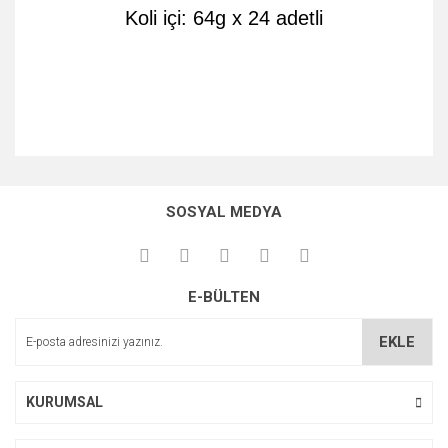
Koli içi: 64g x 24 adetli
Bu ürünün fiyat bilgisi, resim, ürün açıklamalarında ve diğer
konularda yetersiz gördüğünüz noktaları öneri formunu
Bu ürüne ilk yorumu siz yapın!
kullanarak tarafımıza iletebilirsiniz.
SOSYAL MEDYA
Görüş ve önerileriniz için teşekkür ederiz.
Yorum Yaz
Ürün resmi kalitesiz, bozuk veya görüntülenemiyor.
E-BÜLTEN
Ürün açıklamasında eksik bilgiler bulunuyor.
Ürün bilgilerinde hatalar bulunuyor.
EKLE
Ürün fiyatı diğer sitelerden daha pahalı.
Bu ürüne benzer farklı alternatifler olmalı.
KURUMSAL