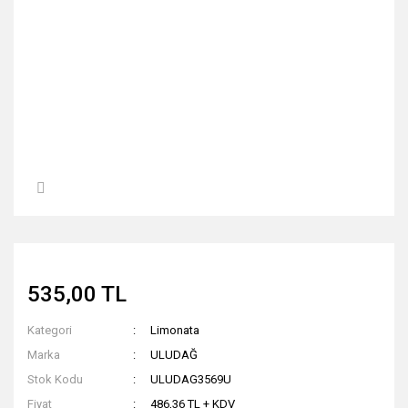
535,00 TL
Kategori
Limonata
Marka
ULUDAĞ
Stok Kodu
ULUDAG3569U
Fiyat
486,36 TL + KDV