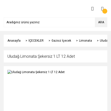
ARA
Anasayfa
İÇECEKLER
Gazsız İçecek
Limonata
Uludağ 
Uludağ Limonata Şekersiz 1 LT 12 Adet