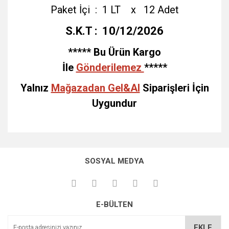
Paket İçi : 1 LT x 12 Adet
S.K.T : 10/12/2026
***** Bu Ürün Kargo
İle
Gönderilemez
*****
Yalnız
Mağazadan Gel&Al
Siparişleri İçin
Uygundur
Bu ürünün fiyat bilgisi, resim, ürün açıklamalarında ve diğer
konularda yetersiz gördüğünüz noktaları öneri formunu
Bu ürüne ilk yorumu siz yapın!
kullanarak tarafımıza iletebilirsiniz.
SOSYAL MEDYA
Görüş ve önerileriniz için teşekkür ederiz.
Yorum Yaz
Ürün resmi kalitesiz, bozuk veya görüntülenemiyor.
E-BÜLTEN
Ürün açıklamasında eksik bilgiler bulunuyor.
Ürün bilgilerinde hatalar bulunuyor.
EKLE