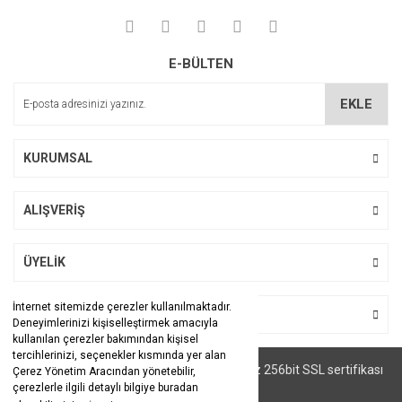
E-BÜLTEN
EKLE
KURUMSAL
ALIŞVERİŞ
ÜYELİK
İnternet sitemizde çerezler kullanılmaktadır.
BİZİ TAKİP EDİN
Deneyimlerinizi kişiselleştirmek amacıyla
kullanılan çerezler bakımından kişisel
tercihlerinizi, seçenekler kısmında yer alan
© Tüm hakları saklıdır. Kredi kartı bilgileriniz 256bit SSL sertifikası
Çerez Yönetim Aracından yönetebilir,
ile korunmaktadır.
çerezlerle ilgili detaylı bilgiye buradan