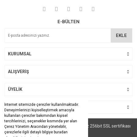
E-BÜLTEN
EKLE
KURUMSAL
ALIŞVERİŞ
ÜYELİK
İnternet sitemizde çerezler kullanılmaktadır.
BİZİ TAKİP EDİN
Deneyimlerinizi kişiselleştirmek amacıyla
kullanılan çerezler bakımından kişisel
tercihlerinizi, seçenekler kısmında yer alan
© Tüm hakları saklıdır. Kredi kartı bilgileriniz 256bit SSL sertifikası
Çerez Yönetim Aracından yönetebilir,
ile korunmaktadır.
çerezlerle ilgili detaylı bilgiye buradan