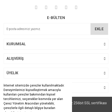
E-BÜLTEN
EKLE
KURUMSAL
ALIŞVERİŞ
ÜYELİK
İnternet sitemizde çerezler kullanılmaktadır.
BİZİ TAKİP EDİN
Deneyimlerinizi kişiselleştirmek amacıyla
kullanılan çerezler bakımından kişisel
tercihlerinizi, seçenekler kısmında yer alan
© Tüm hakları saklıdır. Kredi kartı bilgileriniz 256bit SSL sertifikası
Çerez Yönetim Aracından yönetebilir,
ile korunmaktadır.
çerezlerle ilgili detaylı bilgiye buradan