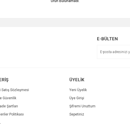
Ürün Bulunamadı.
E-BÜLTEN
ERİŞ
ÜYELİK
i Satış Sözleşmesi
Yeni Üyelik
ve Güvenlik
Üye Girişi
İade Şartları
Şifremi Unuttum
eriler Politikası
Sepetiniz
L