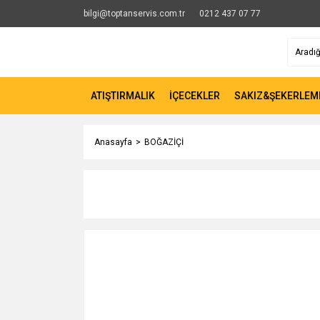
bilgi@toptanservis.com.tr
0212 437 07 77
ATIŞTIRMALIK
İÇECEKLER
SAKIZ&ŞEKERLEM
Anasayfa
BOĞAZİÇİ