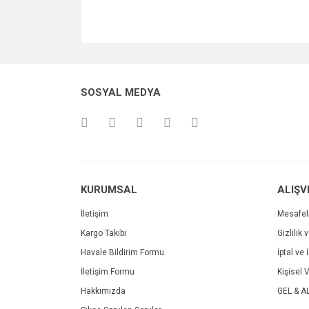
SOSYAL MEDYA
KURUMSAL
ALIŞV
İletişim
Mesafel
Kargo Takibi
Gizlilik 
Havale Bildirim Formu
İptal ve 
İletişim Formu
Kişisel V
Hakkımızda
GEL & A