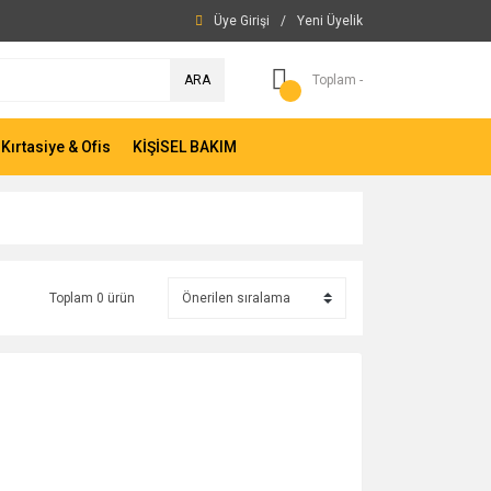
Üye Girişi
/
Yeni Üyelik
ARA
Toplam -
Kırtasiye & Ofis
KİŞİSEL BAKIM
Toplam 0 ürün