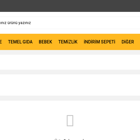
E
TEMEL GIDA
BEBEK
TEMİZLİK
İNDİRİM SEPETİ
DİĞER