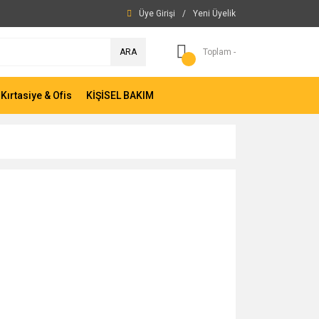
Üye Girişi
/
Yeni Üyelik
ARA
Toplam -
Kırtasiye & Ofis
KİŞİSEL BAKIM