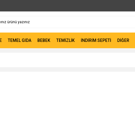
E
TEMEL GIDA
BEBEK
TEMİZLİK
İNDİRİM SEPETİ
DİĞER