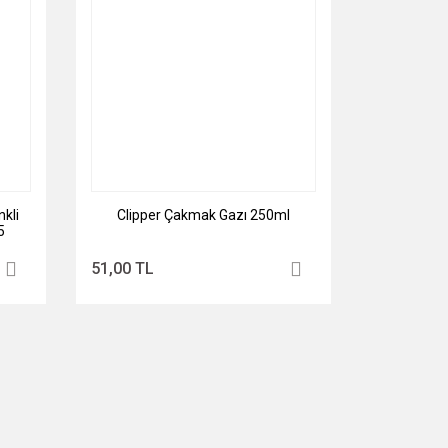
kli
Clipper Çakmak Gazı 250ml
5
51,00 TL