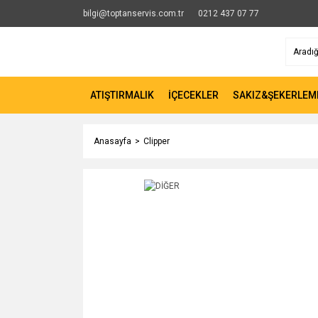
bilgi@toptanservis.com.tr
0212 437 07 77
ATIŞTIRMALIK
İÇECEKLER
SAKIZ&ŞEKERLEM
Anasayfa
Clipper