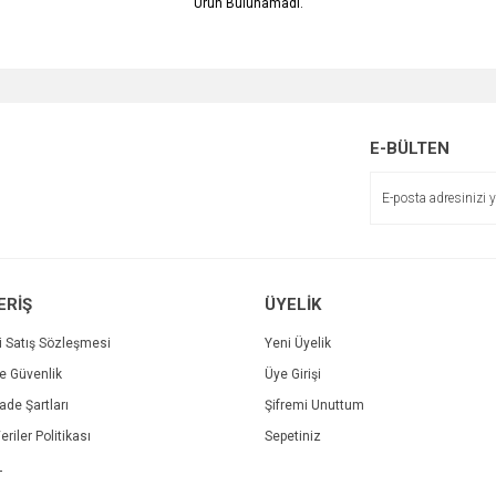
Ürün Bulunamadı.
E-BÜLTEN
ERİŞ
ÜYELİK
i Satış Sözleşmesi
Yeni Üyelik
ve Güvenlik
Üye Girişi
İade Şartları
Şifremi Unuttum
eriler Politikası
Sepetiniz
L