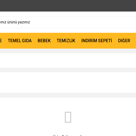
E
TEMEL GIDA
BEBEK
TEMİZLİK
İNDİRİM SEPETİ
DİĞER