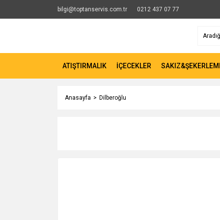
bilgi@toptanservis.com.tr
0212 437 07 77
ATIŞTIRMALIK
İÇECEKLER
SAKIZ&ŞEKERLEM
Anasayfa
Dilberoğlu