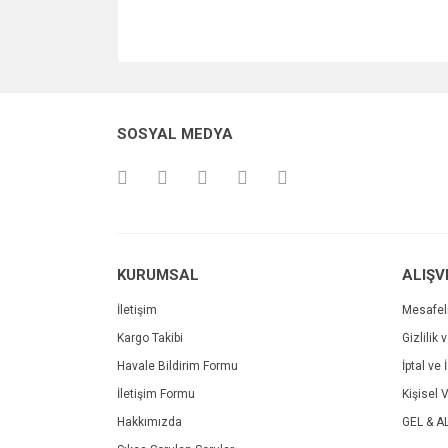
SOSYAL MEDYA
KURUMSAL
ALIŞV
İletişim
Mesafel
Kargo Takibi
Gizlilik 
Havale Bildirim Formu
İptal ve 
İletişim Formu
Kişisel V
Hakkımızda
GEL & A