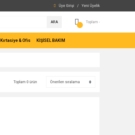
Üye Girişi
/
Yeni Üyelik
ARA
Toplam -
Kırtasiye & Ofis
KİŞİSEL BAKIM
Toplam 0 ürün