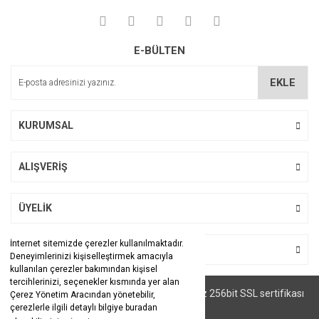
E-BÜLTEN
EKLE
KURUMSAL
ALIŞVERİŞ
ÜYELİK
İnternet sitemizde çerezler kullanılmaktadır.
BİZİ TAKİP EDİN
Deneyimlerinizi kişiselleştirmek amacıyla
kullanılan çerezler bakımından kişisel
tercihlerinizi, seçenekler kısmında yer alan
© Tüm hakları saklıdır. Kredi kartı bilgileriniz 256bit SSL sertifikası
Çerez Yönetim Aracından yönetebilir,
ile korunmaktadır.
çerezlerle ilgili detaylı bilgiye buradan