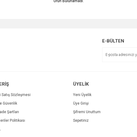
Ürün Bulunamadı.
E-BÜLTEN
ERİŞ
ÜYELİK
i Satış Sözleşmesi
Yeni Üyelik
ve Güvenlik
Üye Girişi
İade Şartları
Şifremi Unuttum
eriler Politikası
Sepetiniz
L