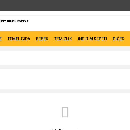
E
TEMEL GIDA
BEBEK
TEMİZLİK
İNDİRİM SEPETİ
DİĞER