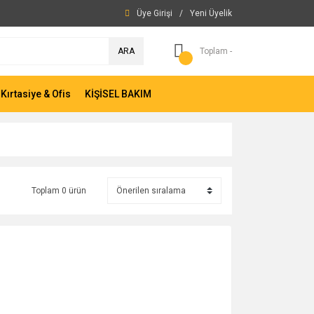
Üye Girişi
/
Yeni Üyelik
ARA
Toplam -
Kırtasiye & Ofis
KİŞİSEL BAKIM
Toplam 0 ürün