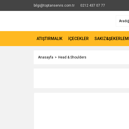
bilgi@toptanservis.com.tr
0212 437 07 77
ATIŞTIRMALIK
İÇECEKLER
SAKIZ&ŞEKERLEM
Anasayfa
Head & Shoulders