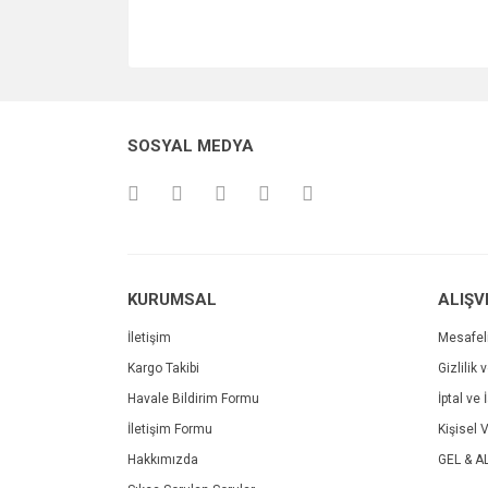
SOSYAL MEDYA
KURUMSAL
ALIŞV
İletişim
Mesafel
Kargo Takibi
Gizlilik 
Havale Bildirim Formu
İptal ve 
İletişim Formu
Kişisel V
Hakkımızda
GEL & A