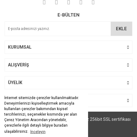
E-BÜLTEN
EKLE
KURUMSAL
ALIŞVERİŞ
ÜYELİK
İnternet sitemizde çerezler kullanılmaktadır.
BİZİ TAKİP EDİN
Deneyimlerinizi kişiselleştirmek amacıyla
kullanılan çerezler bakımından kişisel
tercihlerinizi, seçenekler kısmında yer alan
© Tüm hakları saklıdır. Kredi kartı bilgileriniz 256bit SSL sertifikası
Çerez Yönetim Aracından yönetebilir,
ile korunmaktadır.
çerezlerle ilgili detaylı bilgiye buradan
ulaşabilirsiniz.
İnceleyin