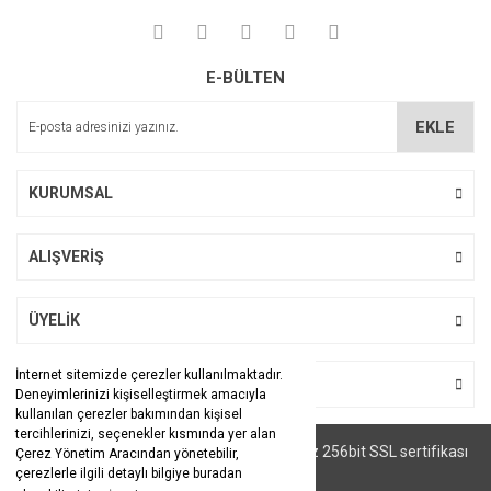
E-BÜLTEN
EKLE
KURUMSAL
ALIŞVERİŞ
ÜYELİK
İnternet sitemizde çerezler kullanılmaktadır.
BİZİ TAKİP EDİN
Deneyimlerinizi kişiselleştirmek amacıyla
kullanılan çerezler bakımından kişisel
tercihlerinizi, seçenekler kısmında yer alan
© Tüm hakları saklıdır. Kredi kartı bilgileriniz 256bit SSL sertifikası
Çerez Yönetim Aracından yönetebilir,
ile korunmaktadır.
çerezlerle ilgili detaylı bilgiye buradan