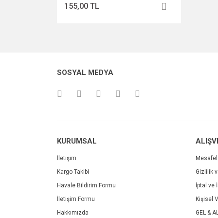
155,00 TL
SOSYAL MEDYA
KURUMSAL
ALIŞV
İletişim
Mesafel
Kargo Takibi
Gizlilik 
Havale Bildirim Formu
İptal ve 
İletişim Formu
Kişisel V
Hakkımızda
GEL & A