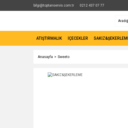
bilgi@toptanservis.com.tr
0212 437 07 77
ATIŞTIRMALIK
İÇECEKLER
SAKIZ&ŞEKERLEM
Anasayfa
Sweeto