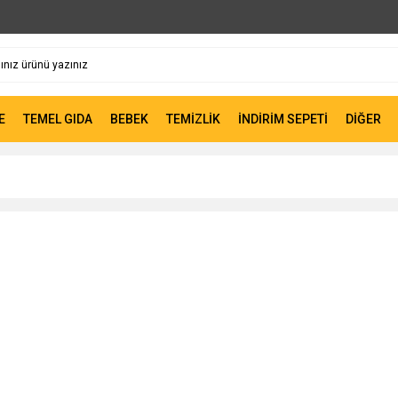
E
TEMEL GIDA
BEBEK
TEMİZLİK
İNDİRİM SEPETİ
DİĞER