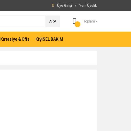
Üye Girişi
/
Yeni Üyelik
ARA
Toplam -
Kırtasiye & Ofis
KİŞİSEL BAKIM