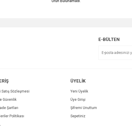
Ürün Bulunamadı.
E-BÜLTEN
ERİŞ
ÜYELİK
i Satış Sözleşmesi
Yeni Üyelik
ve Güvenlik
Üye Girişi
İade Şartları
Şifremi Unuttum
eriler Politikası
Sepetiniz
L