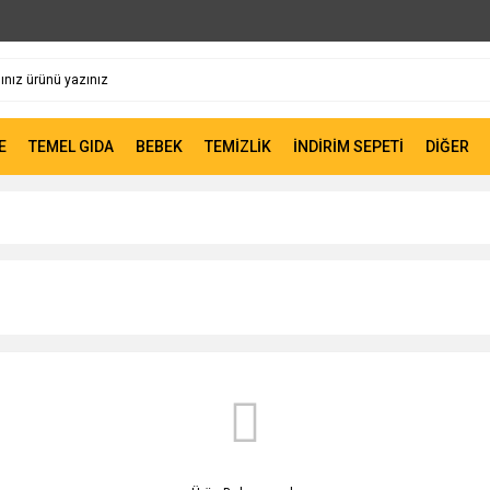
E
TEMEL GIDA
BEBEK
TEMİZLİK
İNDİRİM SEPETİ
DİĞER