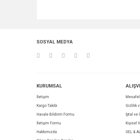
SOSYAL MEDYA
KURUMSAL
ALIŞV
İletişim
Mesafel
Kargo Takibi
Gizlilik 
Havale Bildirim Formu
İptal ve 
İletişim Formu
Kişisel V
Hakkımızda
GEL & A