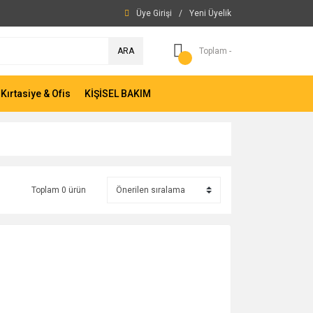
Üye Girişi
/
Yeni Üyelik
ARA
Toplam -
Kırtasiye & Ofis
KİŞİSEL BAKIM
Toplam 0 ürün