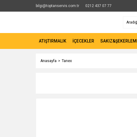
bilgi@toptanservis.com.tr
0212 437 07 77
ATIŞTIRMALIK
İÇECEKLER
SAKIZ&ŞEKERLEM
Anasayfa
Tanex