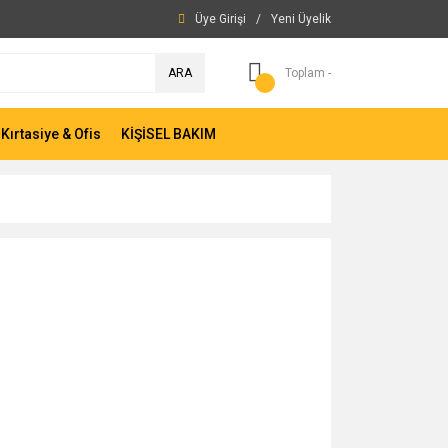
Üye Girişi
/
Yeni Üyelik
ARA
Toplam -
Kırtasiye & Ofis
KİŞİSEL BAKIM