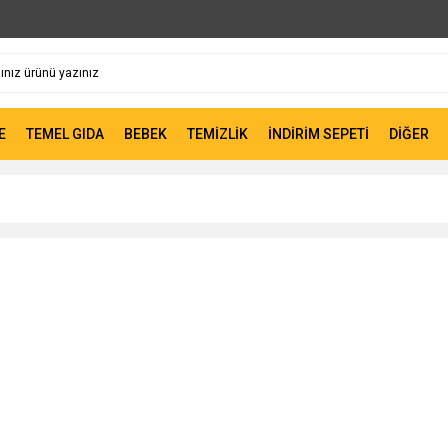
E
TEMEL GIDA
BEBEK
TEMİZLİK
İNDİRİM SEPETİ
DİĞER