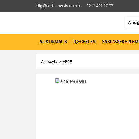
bilgi@toptanservis.com.tr
0212 437 07 77
ATIŞTIRMALIK
İÇECEKLER
SAKIZ&ŞEKERLEM
Anasayfa
VEGE