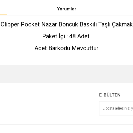
Yorumlar
Clipper Pocket Nazar Boncuk Baskılı Taşlı Çakmak
Paket İçi : 48 Adet
Adet Barkodu Mevcuttur
e diğer konularda yetersiz gördüğünüz noktaları öneri formunu kullanarak tarafımı
Bu ürüne ilk yorumu siz yapın!
r.
E-BÜLTEN
Yorum Yaz