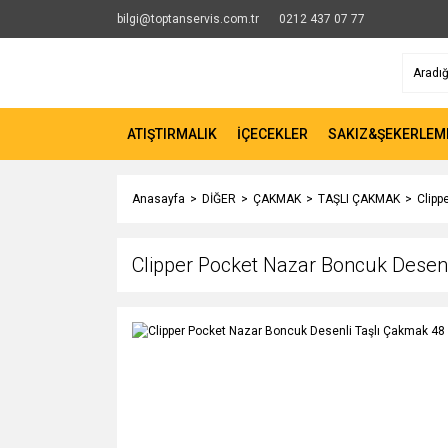
bilgi@toptanservis.com.tr
0212 437 07 77
ATIŞTIRMALIK
İÇECEKLER
SAKIZ&ŞEKERLEM
Anasayfa
DİĞER
ÇAKMAK
TAŞLI ÇAKMAK
Clipp
Clipper Pocket Nazar Boncuk Desen