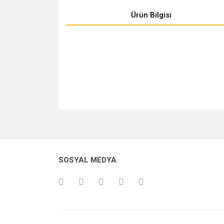
Ürün Bilgisi
Bu ürünün fiyat bilgisi, resim, ürün açıklamalarında v
Görüş ve önerileriniz için teşekkür ederiz.
Ürün resmi kalitesiz, bozuk veya görüntülenemiyo
SOSYAL MEDYA
Ürün açıklamasında eksik bilgiler bulunuyor.
Ürün bilgilerinde hatalar bulunuyor.
Ürün fiyatı diğer sitelerden daha pahalı.
Bu ürüne benzer farklı alternatifler olmalı.