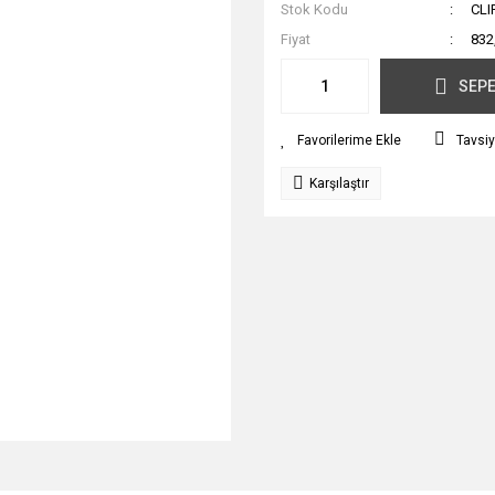
Stok Kodu
CLI
Fiyat
832
SEPE
Tavsiy
Karşılaştır