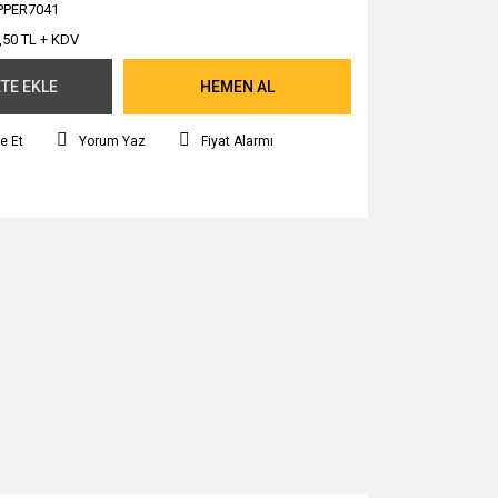
PPER7041
,50 TL + KDV
TE EKLE
HEMEN AL
e Et
Yorum Yaz
Fiyat Alarmı