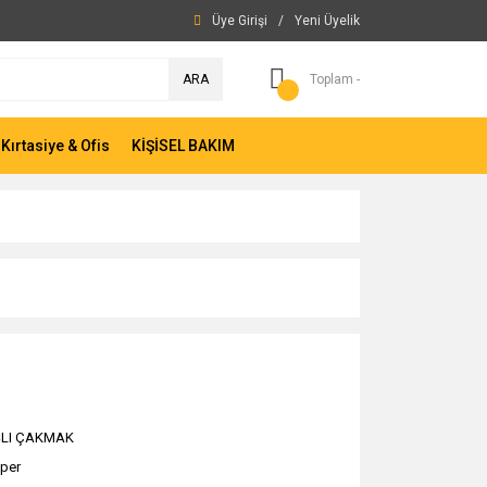
Üye Girişi
/
Yeni Üyelik
ARA
Toplam -
Kırtasiye & Ofis
KİŞİSEL BAKIM
ŞLI ÇAKMAK
pper