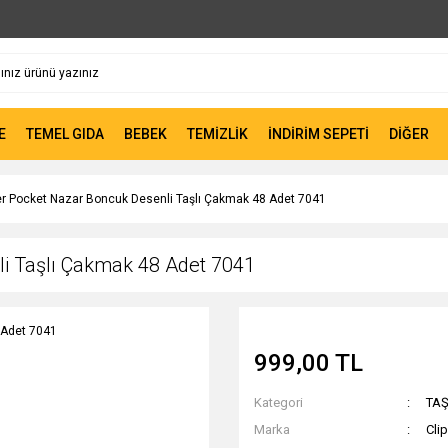
E
TEMEL GIDA
BEBEK
TEMİZLİK
İNDİRİM SEPETİ
DİĞER
er Pocket Nazar Boncuk Desenli Taşlı Çakmak 48 Adet 7041
li Taşlı Çakmak 48 Adet 7041
999,00 TL
Kategori
TA
Marka
Cli